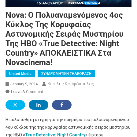
Nova: O Πολυαναμενόμενος 4oς
Κύκλος Της Κορυφαίας
Αστυνομικής Σειράς Μυστηρίου
Της ΗΒΟ «True Detective: Night
Country» ΑΠΟΚΛΕΙΣΤΙΚΑ Στα
Novacinema!
United Media
ΣΥΝΔΡΟΜΗΤΙΚΗ ΤΗΛΕΟΡΑΣΗ
Βασίλης Κουφόπουλος
January 9, 2024
On
Leave A Comment
Nova:
O
Πολυαναμενόμενος
Η πολυπόθητη στιγμή για την πρεμιέρα του πολυαναμενόμενου
4oς
Κύκλος
4ου κύκλου της της κορυφαίας αστυνομικής σειράς μυστηρίου
Της
της ΗΒΟ
«
True Detective: Night Country
»
έφτασε