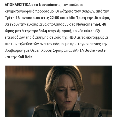
Κορυφαίας
ΑΠΟΚΛΕΙΣΤΙΚΑ στα Novacinema
, τον απόλυτο
Αστυνομικής
κινηματογραφικό προορισμό! Οι λάτρεις των σειρών, από την
Σειράς
Τρίτη 16 Ιανουαρίου στις 22:00 και κάθε Τρίτη την ίδια ώρα,
Μυστηρίου
θα έχουν την ευκαιρία να απολαύσουν στο
Novacinema4, 48
Της
ώρες μετά την προβολή στην Αμερική
, το νέο κύκλο έξι
ΗΒΟ
επεισοδίων της διάσημης σειράς της HBO με τα εκατομμύρια
«True
πιστών τηλεθεατών ανά τον κόσμο, με πρωταγωνίστριες την
Detective:
βραβευμένη με Oscar, Χρυσή Σφαίρα και BAFTA
Jodie Foster
Night
και την
Kali Reis
.
Country»
ΑΠΟΚΛΕΙΣΤΙΚΑ
Στα
Novacinema!