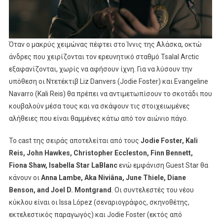
Όταν ο μακρύς χειμώνας πέφτει στο Ίννις της Αλάσκα, οκτώ
άνδρες που χειρίζονται τον ερευνητικό σταθμό Tsalal Arctic
εξαφανίζονται, χωρίς να αφήσουν ίχνη. Για να λύσουν την
υπόθεση οι Ντετέκτιβ Liz Danvers (Jodie Foster) και Evangeline
Navarro (Kali Reis) θα πρέπει να αντιμετωπίσουν το σκοτάδι που
κουβαλούν μέσα τους και να σκάψουν τις στοιχειωμένες
αλήθειες που είναι θαμμένες κάτω από τον αιώνιο πάγο.
Το cast της σειράς αποτελείται από τους
Jodie
Foster
,
Kali
Reis
,
John
Hawkes
,
Christopher
Eccleston
,
Finn
Bennett
,
Fiona
Shaw
,
Isabella
Star
LaBlanc
ενώ εμφάνιση Guest Star θα
κάνουν οι
Anna
Lambe
,
Aka
Nivi
â
na
,
June
Thiele
,
Diane
Benson
,
and
Joel
D
.
Montgrand
. Οι συντελεστές του νέου
κύκλου είναι οι Issa López (σεναριογράφος, σκηνοθέτης,
εκτελεστικός παραγωγός) και Jodie Foster (εκτός από