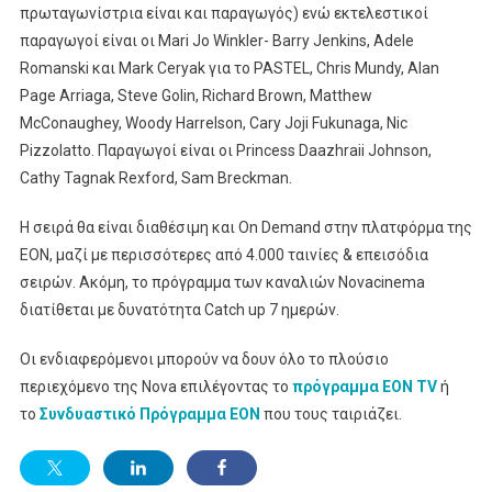
πρωταγωνίστρια είναι και παραγωγός) ενώ εκτελεστικοί
παραγωγοί είναι οι Mari Jo Winkler- Barry Jenkins, Adele
Romanski και Mark Ceryak για το PASTEL, Chris Mundy, Alan
Page Arriaga, Steve Golin, Richard Brown, Matthew
McConaughey, Woody Harrelson, Cary Joji Fukunaga, Nic
Pizzolatto. Παραγωγοί είναι οι Princess Daazhraii Johnson,
Cathy Tagnak Rexford, Sam Breckman.
Η σειρά θα είναι διαθέσιμη και On Demand στην πλατφόρμα της
ΕΟΝ, μαζί με περισσότερες από 4.000 ταινίες & επεισόδια
σειρών. Ακόμη, το πρόγραμμα των καναλιών Novacinema
διατίθεται με δυνατότητα Catch up 7 ημερών.
Οι ενδιαφερόμενοι μπορούν να δουν όλο το πλούσιο
περιεχόμενο της Nova επιλέγοντας το
πρόγραμμα ΕΟΝ ΤV
ή
το
Συνδυαστικό Πρόγραμμα ΕΟΝ
που τους ταιριάζει.