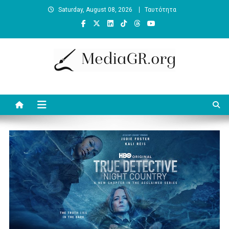
Skip
Saturday, August 08, 2026
Ταυτότητα
to
content
MediaGR.org
Ειδήσεις και αναλύσεις για την ψηφιακή επικοινωνία. Γράφει ο
Βασίλης Κουφόπουλος