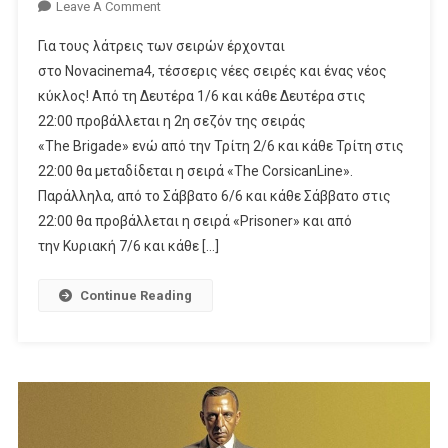
On
Leave A Comment
Novacinema: Οι Νέες Σειρές «The
Για τους λάτρεις των σειρών έρχονται
Corsican
στο Novacinema4, τέσσερις νέες σειρές και ένας νέος
Line»,
κύκλος! Από τη Δευτέρα 1/6 και κάθε Δευτέρα στις
«Prisoner»,
22:00 προβάλλεται η 2η σεζόν της σειράς
«Sherlock
And
«The Brigade» ενώ από την Τρίτη 2/6 και κάθε Τρίτη στις
Daughter»,
22:00 θα μεταδίδεται η σειρά «The CorsicanLine».
«The
Παράλληλα, από το Σάββατο 6/6 και κάθε Σάββατο στις
Paper» Και Η 2η Σεζόν «The
22:00 θα προβάλλεται η σειρά «Prisoner» και από
Brigade» Καθηλώνουν Τον Ιούνιο!
την Κυριακή 7/6 και κάθε […]
Continue Reading