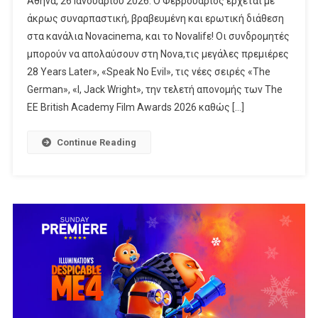
Αθήνα, 26 Ιανουαρίου 2026. Ο Φεβρουάριος έρχεται με
Φεβρουάριος
άκρως συναρπαστική, βραβευμένη και ερωτική διάθεση
Με
στα κανάλια Novacinema, και τo Novalifε! Οι συνδρομητές
Τις
μπορούν να απολαύσουν στη Nova,τις μεγάλες πρεμιέρες
Μεγάλες
Πρεμιέρες
28 Years Later», «Speak No Evil», τις νέες σειρές «The
«28
German», «I, Jack Wright», την τελετή απονομής των The
Years
EE British Academy Film Awards 2026 καθώς […]
Later»
«Speak
Continue Reading
No
Evil»
Τις
Νέες
Σειρές
«The
German»
«I,
Jack
Wright»
The