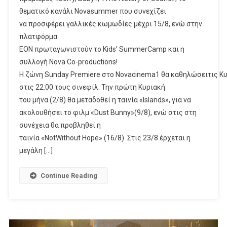
«Sorry, Baby»και «The History Of Sound», Kids’
θεματικό κανάλι Novasummer που συνεχίζει
Productions & Novasummer!
να προσφέρει γαλλικές κωμωδίες μέχρι 15/8, ενώ στην
πλατφόρμα
ΕΟΝ πρωταγωνιστούν το Kids’ SummerCamp και η
συλλογή Nova Co-productions!
Η ζώνη Sunday Premiere στο Novacinema1 θα καθηλώσειτις Κ
στις 22:00 τους σινεφίλ. Την πρώτη Κυριακή
του μήνα (2/8) θα μεταδοθεί η ταινία «Islands», για να
ακολουθήσει το φιλμ «Dust Bunny»(9/8), ενώ στις στη
συνέχεια θα προβληθεί η
ταινία «NotWithout Hope» (16/8). Στις 23/8 έρχεται η
μεγάλη […]
Continue Reading