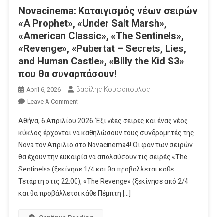
Novacinema: Καταιγισμός νέων σειρών
«A Prophet», «Under Salt Marsh»,
«Αmerican Classic», «Τhe Sentinels»,
«Revenge», «Pubertat – Secrets, Lies,
and Human Castle», «Billy the Kid S3»
που θα συναρπάσουν!
Βασίλης Κουφόπουλος
April 6, 2026
On
Leave A Comment
Novacinema:
Αθήνα, 6 Απριλίου 2026. Έξι νέες σειρές και ένας νέος
Καταιγισμός
κύκλος έρχονται να καθηλώσουν τους συνδρομητές της
Νέων
Nova τον Απρίλιο στο Novacinema4! Οι φαν των σειρών
Σειρών
θα έχουν την ευκαιρία να απολαύσουν τις σειρές «The
«A
Prophet»,
Sentinels»​ (ξεκίνησε 1/4 και θα προβάλλεται κάθε
«Under
Τετάρτη στις 22:00), «The Revenge​» (ξεκίνησε από 2/4
Salt
και θα προβάλλεται κάθε Πέμπτη […]
Marsh»,
«Αmerican