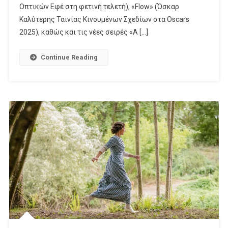
«Jurassic
Οπτικών Εφέ στη φετινή τελετή), «Flow» (Όσκαρ
World:
Καλύτερης Ταινίας Κινουμένων Σχεδίων στα Oscars
Rebirth»,
2025), καθώς και τις νέες σειρές «A […]
«Flow»,
Τις
Continue Reading
Νέες
Σειρές
«A
Prophet​
»,
«Under
Salt
Marsh»,
«American
Classic​
»
Και
Την
Οικογενειακή
Ζώνη