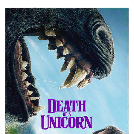
Τις
Τετάρτες
Του
Μαρτίου
Με
Δύο
Ταινίες
Back-
To-
Back!