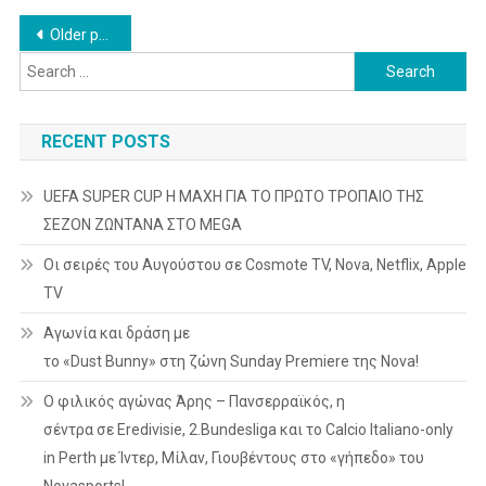
«Outlander:
Posts
Blood
Older posts
Of
Search
navigation
My
for:
Blood​​
»,
RECENT POSTS
«The
Hunting
UEFA SUPER CUP Η ΜΑΧΗ ΓΙΑ ΤΟ ΠΡΩΤΟ ΤΡΟΠΑΙΟ ΤΗΣ
Wives​
ΣΕΖΟΝ ΖΩΝΤΑΝΑ ΣΤΟ MEGA
»,
«Those
Οι σειρές του Αυγούστου σε Cosmote TV, Nova, Netflix, Apple
Who
TV
Lived​
Αγωνία και δράση με
»,
Αφιερώματα
το «Dust Bunny» στη ζώνη Sunday Premiere της Nova!
Σε
Ο φιλικός αγώνας Άρης – Πανσερραϊκός, η
Adam
σέντρα σε Eredivisie, 2.Bundesliga και το Calcio Italiano-only
Driver
in Perth με Ίντερ, Μίλαν, Γιουβέντους στο «γήπεδο» του
&
Τριλογία