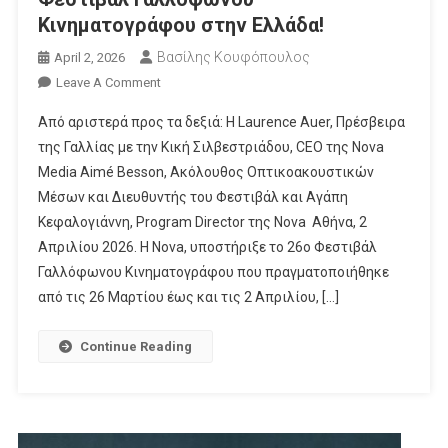
Κινηματογράφου στην Ελλάδα!
Βασίλης Κουφόπουλος
April 2, 2026
On
Leave A Comment
Nova:
Από αριστερά προς τα δεξιά: H Laurence Auer, Πρέσβειρα
Στηρίζει
της Γαλλίας με την Κική Σιλβεστριάδου, CEO της Nova
Και
Media Aimé Besson, Ακόλουθος Οπτικοακουστικών
Αναδεικνύει
Μέσων και Διευθυντής του Φεστιβάλ και Αγάπη
Σταθερά
Τη
Κεφαλογιάννη, Program Director της Nova Αθήνα, 2
Μεγάλη
Απριλίου 2026. Η Nova, υποστήριξε το 26ο Φεστιβάλ
Γιορτή
Γαλλόφωνου Κινηματογράφου που πραγματοποιήθηκε
Του
από τις 26 Μαρτίου έως και τις 2 Απριλίου, […]
Φεστιβάλ
Γαλλόφωνου
Continue Reading
Κινηματογράφου
Στην
Ελλάδα!