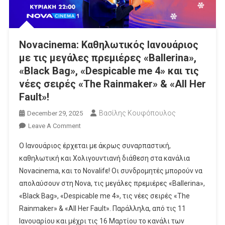
EE
British
Academy
Novacinema: Καθηλωτικός Ιανουάριος
Film
με τις μεγάλες πρεμιέρες «Ballerina»,
Awards
2026
«Black Bag», «Despicable me 4» και τις
Και
νέες σειρές «The Rainmaker» & «All Her
Αφιέρωμα
Fault»!
Στον
Βασίλης Κουφόπουλος
December 29, 2025
Άγιο
Βαλεντίνο
On
Leave A Comment
Novacinema:
Ο Ιανουάριος έρχεται με άκρως συναρπαστική,
Καθηλωτικός
καθηλωτική και Χολιγουντιανή διάθεση στα κανάλια
Ιανουάριος
Novacinema, και τo Novalifε! Οι συνδρομητές μπορούν να
Με
απολαύσουν στη Nova, τις μεγάλες πρεμιέρες «Ballerina»,
Τις
Μεγάλες
«Black Bag», «Despicable me 4», τις νέες σειρές «The
Πρεμιέρες
Rainmaker» & «All Her Fault». Παράλληλα, από τις 11
«Ballerina»,
Ιανουαρίου και μέχρι τις 16 Μαρτίου το κανάλι των