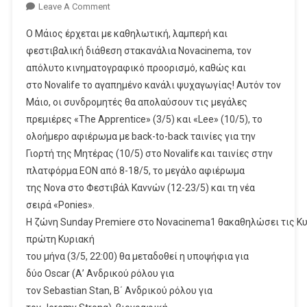
On
Leave A Comment
Novacinema:
Ο Μάιος έρχεται με καθηλωτική, λαμπερή και
Συναρπαστικός
φεστιβαλική διάθεση στακανάλια Novacinema, τον
Και
απόλυτο κινηματογραφικό προορισμό, καθώς και
Λαμπερός
στο Novalife το αγαπημένο κανάλι ψυχαγωγίας! Αυτόν τον
Μάιος
Με Τις Μεγάλες
Μάιο, οι συνδρομητές θα απολαύσουν τις μεγάλες
Πρεμιέρες «The Apprentice»
πρεμιέρες «The Apprentice» (3/5) και «Lee» (10/5), το
Και
ολοήμερο αφιέρωμα με back-to-back ταινίες για την
«Lee»,
Γιορτή της Μητέρας (10/5) στο Novalifε και ταινίες στην
Τη Νέα Σειρά
πλατφόρμα ΕΟΝ από 8-18/5, το μεγάλο αφιέρωμα
«Ponies»
της Nova στο Φεστιβάλ Καννών (12-23/5) και τη νέα
Και
σειρά «Ponies».
Αφιερώματα
Η ζώνη Sunday Premiere στο Novacinema1 θακαθηλώσει τις Κυρ
Στο Φεστιβάλ
πρώτη Κυριακή
Καννών
του μήνα (3/5, 22:00) θα μεταδοθεί η υποψήφια για
Και Στη Γιορτή
δύο Oscar (Α’ Ανδρικού ρόλου για
Της
Μητέρας!
τον Sebastian Stan, Β΄ Ανδρικού ρόλου για