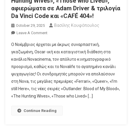
Hunting Wives​», «Those who Lived​»,
αφιερώματα σε Adam Driver & τριλογία
Da Vinci Code και «CAFÉ 404»!
Βασίλης Κουφόπουλος
October 29, 2025
On
Leave A Comment
Novacinema:
Ο Νοέμβριος έρχεται με άκρως συναρπαστική,
Καθηλωτικός
γκαζωμένη, Oscar-ική και καταιγιστική διάθεση στα
Νοέμβριος
κανάλια Novacinema, τον απόλυτο κινηματογραφικό
Με
προορισμό, καθώς και τo Novalifε το αγαπημένο κανάλι
Τις
Μεγάλες
ψυχαγωγίας! Οι συνδρομητές μπορούν να απολαύσουν
Πρεμιέρες
στη Nova, τις μεγάλες πρεμιέρες «Ferrari», «Queer», «I’m
«Ferrari»,
still Here», τις νέες σειρές «Outlander: Blood of My Blood»,
«Queer»,
«The Hunting Wives», «Those who Lived» […]
«I’m
Still
Continue Reading
Here»,
Νέες
Σειρές