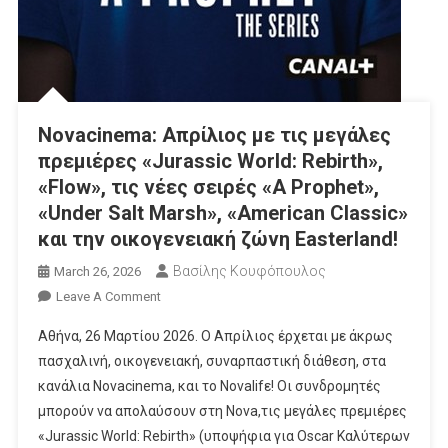
Novacinema: Απρίλιος με τις μεγάλες
πρεμιέρες «Jurassic World: Rebirth»,
«Flow», τις νέες σειρές «A Prophet​»,
«Under Salt Marsh», «American Classic​»
και την οικογενειακή ζώνη Easterland!
Βασίλης Κουφόπουλος
March 26, 2026
On
Leave A Comment
Novacinema:
Αθήνα, 26 Μαρτίου 2026. Ο Απρίλιος έρχεται με άκρως
Απρίλιος
πασχαλινή, οικογενειακή, συναρπαστική διάθεση, στα
Με
κανάλια Novacinema, και τo Novalifε! Οι συνδρομητές
Τις
μπορούν να απολαύσουν στη Nova,τις μεγάλες πρεμιέρες
Μεγάλες
Πρεμιέρες
«Jurassic World: Rebirth» (υποψήφια για Oscar Καλύτερων