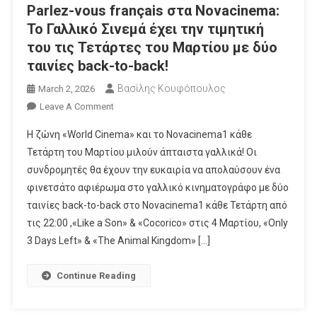
Parlez-vous français στα Novacinema:
Easterland!
Το Γαλλικό Σινεμά έχει την τιμητική
του τις Τετάρτες του Μαρτίου με δύο
ταινίες back-to-back!
Βασίλης Κουφόπουλος
March 2, 2026
On
Leave A Comment
Parlez-
Η ζώνη «World Cinema» και το Novacinema1 κάθε
Vous
Τετάρτη του Μαρτίου μιλούν άπταιστα γαλλικά! Οι
Français
συνδρομητές θα έχουν την ευκαιρία να απολαύσουν ένα
Στα
φινετσάτο αφιέρωμα στο γαλλικό κινηματογράφο με δύο
Novacinema:
Το
ταινίες back-to-back στο Novacinema1 κάθε Τετάρτη από
Γαλλικό
τις 22:00 ,«Like a Son» & «Cocorico» στις 4 Μαρτίου, «Only
Σινεμά
3 Days Left» & «The Animal Kingdom» […]
Έχει
Την
Continue Reading
Τιμητική
Του