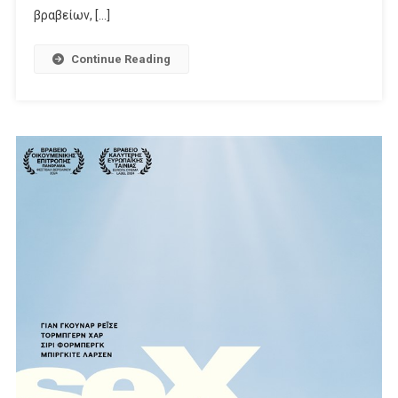
«Black
βραβείων, […]
Bag»,
«Despicable
Continue Reading
Me
4»
Και
Τις
Νέες
Σειρές
«The
Rainmaker»
&
«All
Her
Fault»!