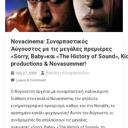
Novacinema: Συναρπαστικός
Αύγουστος με τις μεγάλες πρεμιέρες
«Sorry, Baby»και «The History of Sound», 
productions & Novasummer!
Βασίλης Κουφόπουλος
July 27, 2026
On
Leave A Comment
Novacinema:
Ο Αύγουστος έρχεται με συναρπαστική, καλοκαιρινή
Συναρπαστικός
διάθεση στα κανάλια Novacinema, τον απόλυτο
Αύγουστος
κινηματογραφικό προορισμό, καθώς και στο Novalifε, το
Με
αγαπημένο κανάλι ψυχαγωγίας! Αυτόν τον Αύγουστο, οι
Τις
Μεγάλες
συνδρομητές θα απολαύσουν τις μεγάλες
Πρεμιέρες
πρεμιέρες «Sorry, Baby», «The History of Sound», το