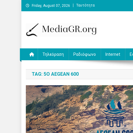
Skip
Ταυτότητα
Friday, August 07, 2026
to
content
MediaGR.org
Ειδήσεις και αναλύσεις για την ψηφιακή επικοινωνία.
Τηλεόραση
Ραδιόφωνο
Internet
Ε
TAG:
5O AEGEAN 600