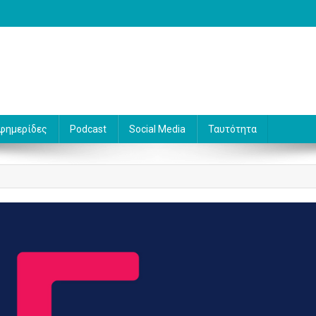
 Γράφει ο Βασίλης Κουφόπουλος
φημερίδες
Podcast
Social Media
Ταυτότητα