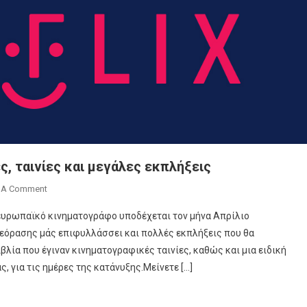
ς, ταινίες και μεγάλες εκπλήξεις
On
 A Comment
Απρίλιος
ι ευρωπαϊκό κινηματογράφο υποδέχεται τον μήνα Απρίλιο
Στο
λεόρασης μάς επιφυλλάσσει και πολλές εκπλήξεις που θα
ERTFLIX
λία που έγιναν κινηματογραφικές ταινίες, καθώς και μια ειδική
Με
, για τις ημέρες της κατάνυξης.Μείνετε […]
Νέες
Σειρές,
Ταινίες