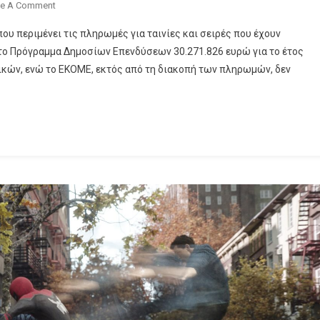
On
ve A Comment
Μπαίνουν
ου περιμένει τις πληρωμές για ταινίες και σειρές που έχουν
30
το Πρόγραμμα Δημοσίων Επενδύσεων 30.271.826 ευρώ για το έτος
Εκατ.
ικών, ενώ το ΕΚΟΜΕ, εκτός από τη διακοπή των πληρωμών, δεν
Ευρώ
Στο
ΕΚΟΜΕ