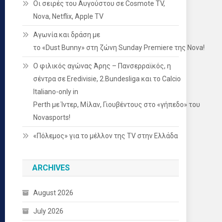
Οι σειρές του Αυγούστου σε Cosmote TV,
Nova, Netflix, Apple TV
Αγωνία και δράση με
το «Dust Bunny» στη ζώνη Sunday Premiere της Nova!
Ο φιλικός αγώνας Άρης – Πανσερραϊκός, η
σέντρα σε Eredivisie, 2.Bundesliga και το Calcio
Italiano-only in
Perth με Ίντερ, Μίλαν, Γιουβέντους στο «γήπεδο» του
Novasports!
«Πόλεμος» για το μέλλον της TV στην Ελλάδα
ARCHIVES
August 2026
July 2026