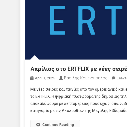
Απρίλιος στο ERTFLIX με νέες σειρέ
Βασίλης Κουφόπουλος
April 1, 2025
Leave
Με νέες σειρές και ταινίες από τον αμερικανικό κα
το ERTFLIX. Η ψηφιακή πλατφόρμα της δημόσιας τη
αποκαλύψουμε με λεπτομέρειες προσεχώς: όπως, βιβ
κατηγορία με τις Ακολουθίες της Μεγάλης Εβδομάδας
Continue Reading