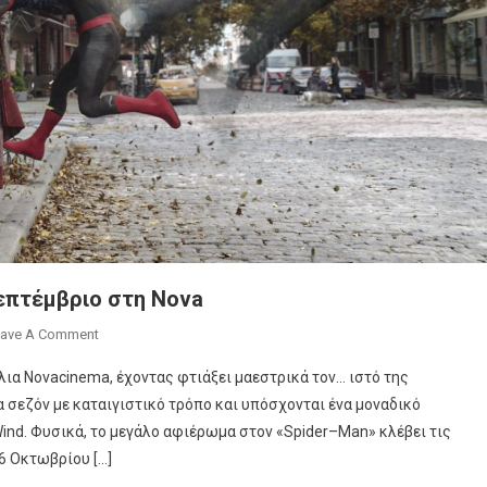
επτέμβριο στη Nova
On
ave A Comment
Αφιέρωμα
ια Novacinema, έχοντας φτιάξει μαεστρικά τον… ιστό της
Στον
α σεζόν με καταιγιστικό τρόπο και υπόσχονται ένα μοναδικό
«Spider
ind. Φυσικά, το μεγάλο αφιέρωμα στον «Spider–Man» κλέβει τις
Man»
 6 Οκτωβρίου […]
Τον
Σεπτέμβριο