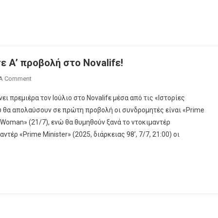
ε Α’ προβολή στο Novalifε!
On
 A Comment
Καθηλωτικές «Ιστορίες
ι πρεμιέρα τον Ιούλιο στο Novalifε μέσα από τις «Ιστορίες
Γυναικών»
ου θα απολαύσουν σε πρώτη προβολή οι συνδρομητές είναι «Prime
Σε
y: Woman» (21/7), ενώ θα θυμηθούν ξανά το ντοκιμαντέρ
Α’
αντέρ «Prime Minister» (2025, διάρκειας 98’, 7/7, 21:00) οι
Προβολή
Στο Novalifε!