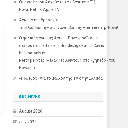
Οι σειρές του Αυγούστου σε Cosmote TV,
Nova, Netflix, Apple TV
Αγωνία και δράση με
το «Dust Bunny» στη ζώνη Sunday Premiere της Nova!
Ο φιλικός αγώνας Άρης – Πανσερραϊκός, η
σέντρα σε Eredivisie, 2.Bundesliga και το Calcio
Italiano-only in
Perth με Ίντερ, Μίλαν, Γιουβέντους στο «γήπεδο» του
Novasports!
«Πόλεμος» για το μέλλον της TV στην Ελλάδα
ARCHIVES
August 2026
July 2026