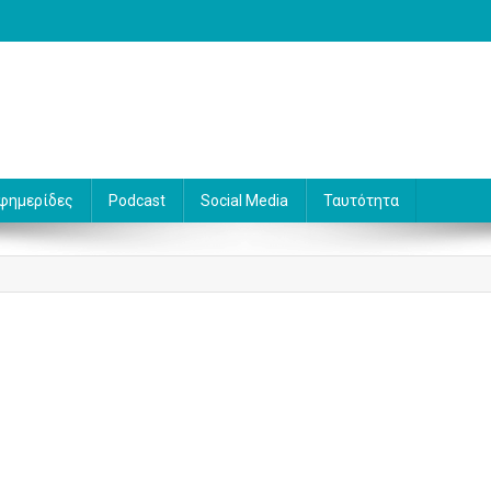
 Γράφει ο Βασίλης Κουφόπουλος
φημερίδες
Podcast
Social Media
Ταυτότητα