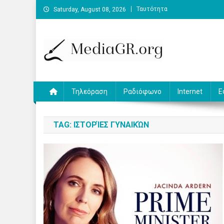
Skip
Ταυτότητα
Saturday, August 08, 2026
to
content
MediaGR.org
Ειδήσεις και αναλύσεις για την ψηφιακή επικοινωνία.
Τηλεόραση
Ραδιόφωνο
Internet
Ε
TAG:
ΙΣΤΟΡΊΕΣ ΓΥΝΑΙΚΏΝ