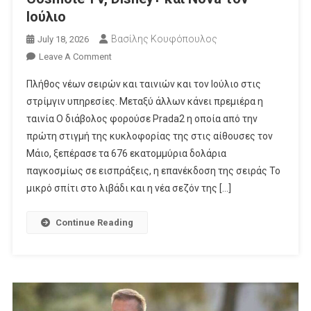
Ιούλιο
Βασίλης Κουφόπουλος
July 18, 2026
On
Leave A Comment
Οι
Πλήθος νέων σειρών και ταινιών και τον Ιούλιο στις
Νέες
στρίμγιν υπηρεσίες. Μεταξύ άλλων κάνει πρεμιέρα η
Σειρές
ταινία Ο διάβολος φορούσε Prada2 η οποία από την
Σε
πρώτη στιγμή της κυκλοφορίας της στις αίθουσες τον
Netflix,
Apple
Μάιο, ξεπέρασε τα 676 εκατομμύρια δολάρια
TV,
παγκοσμίως σε εισπράξεις, η επανέκδοση της σειράς Το
Cosmote
μικρό σπίτι στο λιβάδι και η νέα σεζόν της […]
TV,
Disney+
Continue Reading
Και
Nova
Τον
Ιούλιο