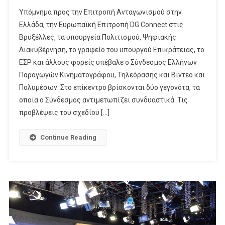
«Ο
Υπόμνημα προς την Επιτροπή Ανταγωνισμού στην
Πολίτης
Ελλάδα, την Ευρωπαϊκή Επιτροπή DG Connect στις
Πληρώνει
Βρυξέλλες, τα υπουργεία Πολιτισμού, Ψηφιακής
Δύο
Διακυβέρνηση, το γραφείο του υπουργού Επικράτειας, το
Φορές
Για
ΕΣΡ και άλλους φορείς υπέβαλε ο Σύνδεσμος Ελλήνων
Να
Παραγωγών Κινηματογράφου, Τηλεόρασης και Βίντεο και
Βλέπει
Πολυμέσων. Στο επίκεντρο βρίσκονται δύο γεγονότα, τα
Τις
οποία ο Σύνδεσμος αντιμετωπίζει συνδυαστικά. Τις
Σειρές»!
προβλέψεις του σχεδίου […]
Continue Reading