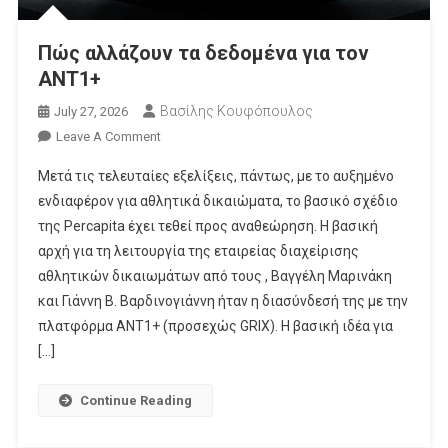
Πώς αλλάζουν τα δεδομένα για τον
ΑΝΤ1+
Βασίλης Κουφόπουλος
July 27, 2026
On
Leave A Comment
Πώς
Μετά τις τελευταίες εξελίξεις, πάντως, με το αυξημένο
Αλλάζουν
ενδιαφέρον για αθλητικά δικαιώματα, το βασικό σχέδιο
Τα
της Percapita έχει τεθεί προς αναθεώρηση. Η βασική
Δεδομένα
αρχή για τη λειτουργία της εταιρείας διαχείρισης
Για
Τον
αθλητικών δικαιωμάτων από τους , Βαγγέλη Μαρινάκη
ΑΝΤ1+
και Γιάννη Β. Βαρδινογιάννη ήταν η διασύνδεσή της με την
πλατφόρμα ΑΝΤ1+ (προσεχώς GRIX). Η βασική ιδέα για
[…]
Continue Reading