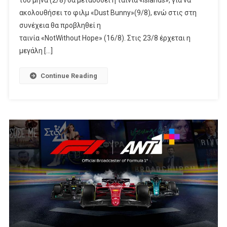
του μήνα (2/8) θα μεταδοθεί η ταινία «Islands», για να
ακολουθήσει το φιλμ «Dust Bunny»(9/8), ενώ στις στη
συνέχεια θα προβληθεί η
ταινία «NotWithout Hope» (16/8). Στις 23/8 έρχεται η
μεγάλη […]
Continue Reading