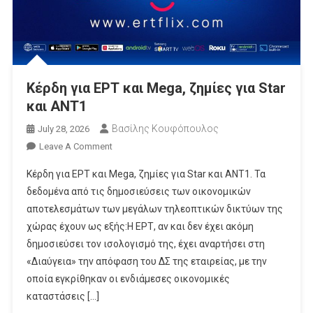
Κέρδη για ΕΡΤ και Mega, ζημίες για Star
και ΑΝΤ1
Βασίλης Κουφόπουλος
July 28, 2026
On
Leave A Comment
Κέρδη
Κέρδη για ΕΡΤ και Mega, ζημίες για Star και ΑΝΤ1. Τα
Για
δεδομένα από τις δημοσιεύσεις των οικονομικών
ΕΡΤ
αποτελεσμάτων των μεγάλων τηλεοπτικών δικτύων της
Και
χώρας έχουν ως εξής:Η ΕΡΤ, αν και δεν έχει ακόμη
Mega,
Ζημίες
δημοσιεύσει τον ισολογισμό της, έχει αναρτήσει στη
Για
«Διαύγεια» την απόφαση του ΔΣ της εταιρείας, με την
Star
οποία εγκρίθηκαν οι ενδιάμεσες οικονομικές
Και
καταστάσεις […]
ΑΝΤ1