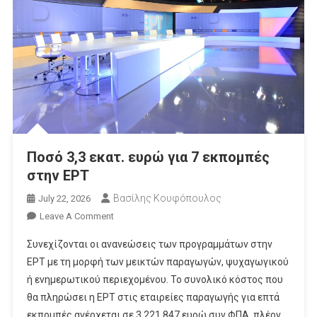
Ποσό 3,3 εκατ. ευρώ για 7 εκπομπές
στην ΕΡΤ
Βασίλης Κουφόπουλος
July 22, 2026
On
Leave A Comment
Ποσό
Συνεχίζονται οι ανανεώσεις των προγραμμάτων στην
3,3
ΕΡΤ με τη μορφή των μεικτών παραγωγών, ψυχαγωγικού
Εκατ.
ή ενημερωτικού περιεχομένου. Το συνολικό κόστος που
Ευρώ
θα πληρώσει η ΕΡΤ στις εταιρείες παραγωγής για επτά
Για
7
εκπομπές ανέρχεται σε 3.221.847 ευρώ συν ΦΠΑ, πλέον