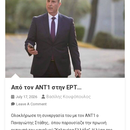
Από τον ΑΝΤ1 στην ΕΡΤ…
Βασίλης Κουφόπουλος
July 17, 2026
On
Leave A Comment
Από
Ολοκλήρωσε τη συνεργασία του με τον ΑΝΤ1 ο
Τον
Παναγιώτης Στάθης, όπου παρουσίαζε την πρωινή
ΑΝΤ1