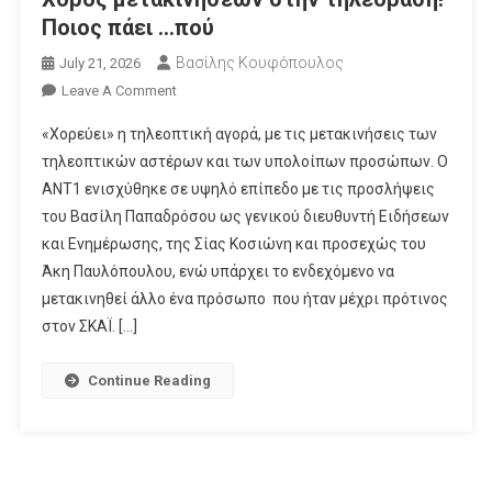
Ποιος πάει …πού
Βασίλης Κουφόπουλος
July 21, 2026
On
Leave A Comment
Χορός
«Χορεύει» η τηλεοπτική αγορά, με τις μετακινήσεις των
Μετακινήσεων
τηλεοπτικών αστέρων και των υπολοίπων προσώπων. Ο
Στην
ΑΝΤ1 ενισχύθηκε σε υψηλό επίπεδο με τις προσλήψεις
Τηλεόραση!
του Βασίλη Παπαδρόσου ως γενικού διευθυντή Ειδήσεων
Ποιος
Πάει
και Ενημέρωσης, της Σίας Κοσιώνη και προσεχώς του
…
Άκη Παυλόπουλου, ενώ υπάρχει το ενδεχόμενο να
Πού
μετακινηθεί άλλο ένα πρόσωπο που ήταν μέχρι πρότινος
στον ΣΚΑΪ. […]
Continue Reading