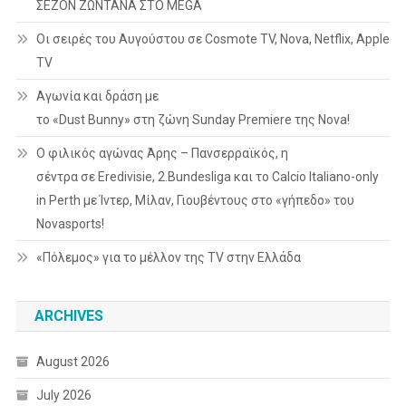
ΣΕΖΟΝ ΖΩΝΤΑΝΑ ΣΤΟ MEGA
Οι σειρές του Αυγούστου σε Cosmote TV, Nova, Netflix, Apple
TV
Αγωνία και δράση με
το «Dust Bunny» στη ζώνη Sunday Premiere της Nova!
Ο φιλικός αγώνας Άρης – Πανσερραϊκός, η
σέντρα σε Eredivisie, 2.Bundesliga και το Calcio Italiano-only
in Perth με Ίντερ, Μίλαν, Γιουβέντους στο «γήπεδο» του
Novasports!
«Πόλεμος» για το μέλλον της TV στην Ελλάδα
ARCHIVES
August 2026
July 2026