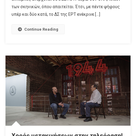
Εκπομπές
των σκηνικών, όπου απαιτείται. Έτσι, με πέντε ψήφους
Στην
υπέρ και δύο κατά, το ΔΣ της ΕΡΤ ενέκρινε […]
ΕΡΤ
Continue Reading
Χορός μετακινήσεων στην τηλεόραση!