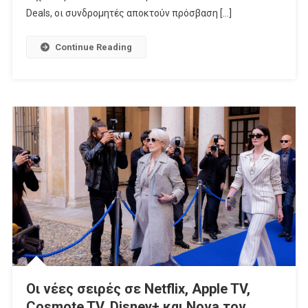
Της,
Deals, οι συνδρομητές αποκτούν πρόσβαση […]
Με
Νέες
Continue Reading
Αποκλειστικές
Συνεργασίες
Και
Ακόμα
Περισσότερα
Προνόμια
Οι νέες σειρές σε Netflix, Apple TV,
Cosmote TV, Disney+ και Nova τον