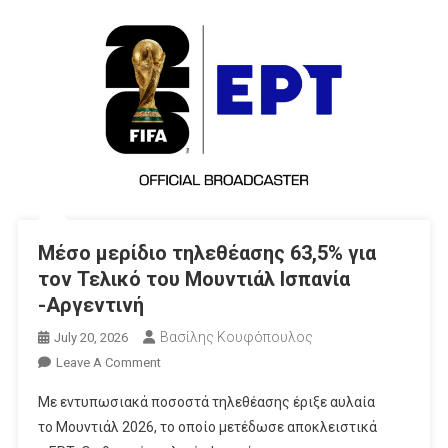
Mέσο μερίδιο τηλεθέασης 63,5% για
τον Τελικό του Μουντιάλ Ισπανία
-Αργεντινή
Βασίλης Κουφόπουλος
July 20, 2026
On
Leave A Comment
Mέσο
Με εντυπωσιακά ποσοστά τηλεθέασης έριξε αυλαία
Μερίδιο
το Μουντιάλ 2026, το οποίο μετέδωσε αποκλειστικά
Τηλεθέασης 63,5%