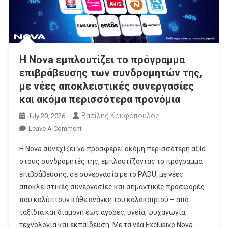
Η Nova εμπλουτίζει το πρόγραμμα
επιβράβευσης των συνδρομητών της,
με νέες αποκλειστικές συνεργασίες
και ακόμα περισσότερα προνόμια
Βασίλης Κουφόπουλος
July 20, 2026
On
Leave A Comment
Η
Η Nova συνεχίζει να προσφέρει ακόμη περισσότερη αξία
Nova
στους συνδρομητές της, εμπλουτίζοντας το πρόγραμμα
Εμπλουτίζει
επιβράβευσης, σε συνεργασία με το PADU, με νέες
Το
αποκλειστικές συνεργασίες και σημαντικές προσφορές
Πρόγραμμα
Επιβράβευσης
που καλύπτουν κάθε ανάγκη του καλοκαιριού – από
Των
ταξίδια και διαμονή έως αγορές, υγεία, ψυχαγωγία,
Συνδρομητών
τεχνολογία και εκπαίδευση. Με τα νέα Exclusive Nova