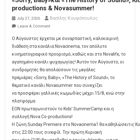
«Sorry, Baby»και «The History of Sound», 
productions & Novasummer!
Βασίλης Κουφόπουλος
July 27, 2026
On
Leave A Comment
Novacinema:
Ο Αύγουστος έρχεται με συναρπαστική, καλοκαιρινή
Συναρπαστικός
διάθεση στα κανάλια Novacinema, τον απόλυτο
Αύγουστος
κινηματογραφικό προορισμό, καθώς και στο Novalifε, το
Με
αγαπημένο κανάλι ψυχαγωγίας! Αυτόν τον Αύγουστο, οι
Τις
Μεγάλες
συνδρομητές θα απολαύσουν τις μεγάλες
Πρεμιέρες
πρεμιέρες «Sorry, Baby», «The History of Sound», το
«Sorry, Baby»και «The History Of Sound», Kids’
θεματικό κανάλι Novasummer που συνεχίζει
Productions & Novasummer!
να προσφέρει γαλλικές κωμωδίες μέχρι 15/8, ενώ στην
πλατφόρμα
ΕΟΝ πρωταγωνιστούν το Kids’ SummerCamp και η
συλλογή Nova Co-productions!
Η ζώνη Sunday Premiere στο Novacinema1 θα καθηλώσειτις Κ
στις 22:00 τους σινεφίλ. Την πρώτη Κυριακή