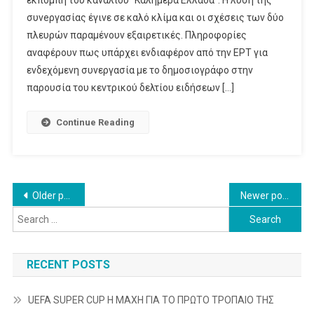
εκπομπή του καναλιού “Καλημέρα Ελλάδα”. Η λύση της
Στην
συνeργασίας έγινε σε καλό κλίμα και οι σχέσεις των δύο
ΕΡΤ…
πλευρών παραμένουν εξαιρετικές. Πληροφορίες
αναφέρουν πως υπάρχει ενδιαφέρον από την ΕΡΤ για
ενδεχόμενη συνεργασία με το δημοσιογράφο στην
παρουσία του κεντρικού δελτίου ειδήσεων […]
Continue Reading
Posts
Older posts
Newer posts
Search
navigation
for:
RECENT POSTS
UEFA SUPER CUP Η ΜΑΧΗ ΓΙΑ ΤΟ ΠΡΩΤΟ ΤΡΟΠΑΙΟ ΤΗΣ